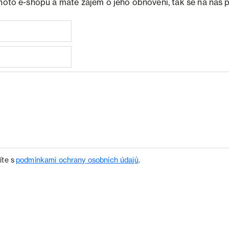
ohoto e-shopu a máte zájem o jeho obnovení, tak se na nás 
íte s
podmínkami ochrany osobních údajů
.