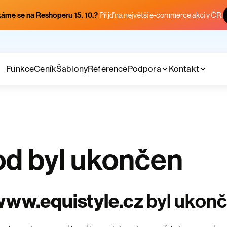
áme se na Reshoperu 15. 10.?
Přijď na největší e-commerce akci v ČR.
Funkce
Ceník
Šablony
Reference
Podpora
Kontakt
d byl ukončen
ww.equistyle.cz
byl ukon