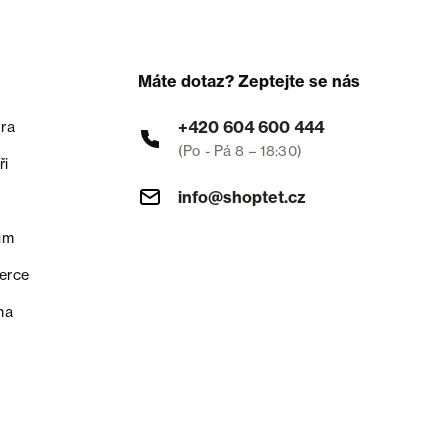
Máte dotaz? Zeptejte se nás
+420 604 600 444
ra
(Po - Pá 8 – 18:30)
ři
info@shoptet.cz
um
erce
na