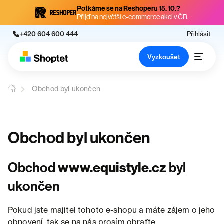
Potkáme se na Reshoperu 15. 10.?
Přijď na největší e-commerce akci v ČR.
+420 604 600 444
Přihlásit
Vyzkoušet
Obchod byl ukončen
Obchod byl ukončen
Obchod
www.equistyle.cz
byl
ukončen
Pokud jste majitel tohoto e-shopu a máte zájem o jeho
obnovení, tak se na nás prosím obraťte.