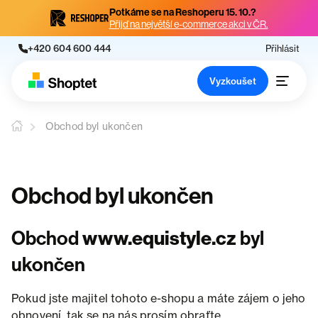
Potkáme se na Reshoperu 15. 10.?
Přijď na největší e-commerce akci v ČR.
+420 604 600 444
Přihlásit
Vyzkoušet
Obchod byl ukončen
Obchod byl ukončen
Obchod
www.equistyle.cz
byl
ukončen
Pokud jste majitel tohoto e-shopu a máte zájem o jeho
obnovení, tak se na nás prosím obraťte.