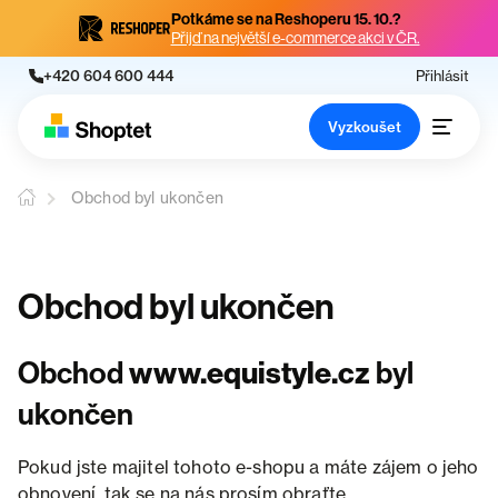
Potkáme se na Reshoperu 15. 10.?
Přijď na největší e-commerce akci v ČR.
+420 604 600 444
Přihlásit
Vyzkoušet
Obchod byl ukončen
Obchod byl ukončen
Obchod
www.equistyle.cz
byl
ukončen
Pokud jste majitel tohoto e-shopu a máte zájem o jeho
obnovení, tak se na nás prosím obraťte.