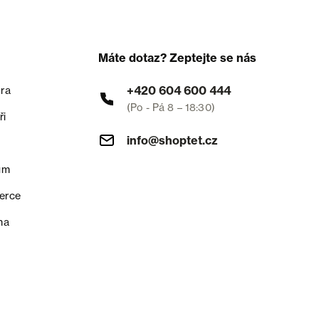
Máte dotaz? Zeptejte se nás
+420 604 600 444
ra
(Po - Pá 8 – 18:30)
ři
info@shoptet.cz
um
erce
na