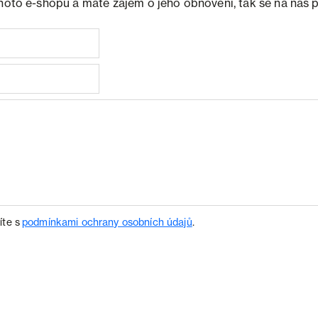
ohoto e-shopu a máte zájem o jeho obnovení, tak se na nás 
íte s
podmínkami ochrany osobních údajů
.