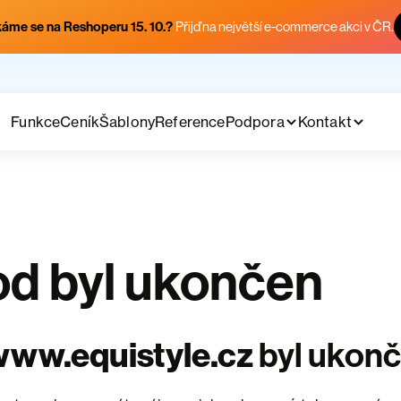
áme se na Reshoperu 15. 10.?
Přijď na největší e-commerce akci v ČR.
Funkce
Ceník
Šablony
Reference
Podpora
Kontakt
d byl ukončen
ww.equistyle.cz
byl ukon