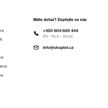
Máte dotaz? Zeptejte se nás
+420 604 600 444
ra
(Po - Pá 8 – 18:30)
ři
info@shoptet.cz
um
erce
na