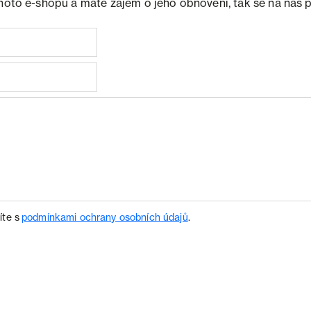
ohoto e-shopu a máte zájem o jeho obnovení, tak se na nás 
íte s
podmínkami ochrany osobních údajů
.