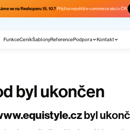
áme se na Reshoperu 15. 10.?
Přijď na největší e-commerce akci v ČR.
Funkce
Ceník
Šablony
Reference
Podpora
Kontakt
d byl ukončen
ww.equistyle.cz
byl ukon