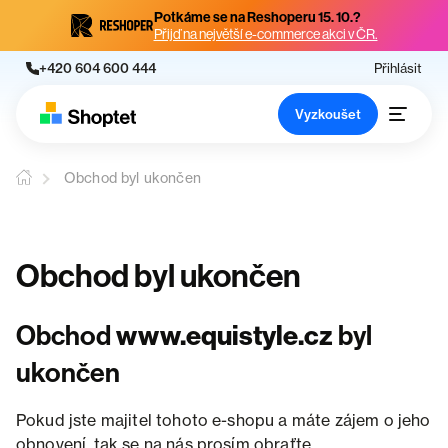
Potkáme se na Reshoperu 15. 10.?
Přijď na největší e-commerce akci v ČR.
+420 604 600 444
Přihlásit
Vyzkoušet
Obchod byl ukončen
Obchod byl ukončen
Obchod
www.equistyle.cz
byl
ukončen
Pokud jste majitel tohoto e-shopu a máte zájem o jeho
obnovení, tak se na nás prosím obraťte.