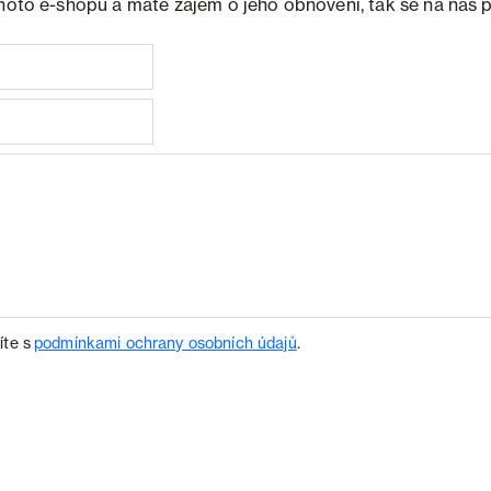
ohoto e-shopu a máte zájem o jeho obnovení, tak se na nás 
íte s
podmínkami ochrany osobních údajů
.