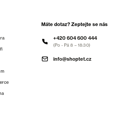
Máte dotaz? Zeptejte se nás
+420 604 600 444
ra
(Po - Pá 8 – 18:30)
ři
info@shoptet.cz
um
erce
na