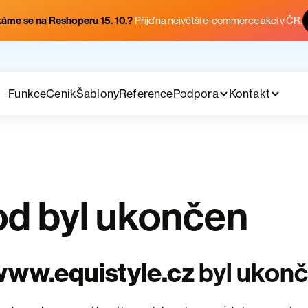
áme se na Reshoperu 15. 10.?
Přijď na největší e-commerce akci v ČR.
Funkce
Ceník
Šablony
Reference
Podpora
Kontakt
d byl ukončen
ww.equistyle.cz
byl ukon